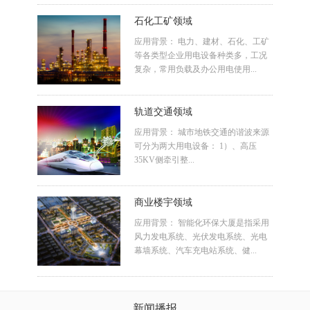
石化工矿领域
应用背景： 电力、建材、石化、工矿
等各类型企业用电设备种类多，工况
复杂，常用负载及办公用电使用...
轨道交通领域
应用背景： 城市地铁交通的谐波来源
可分为两大用电设备： 1）、高压
35KV侧牵引整...
商业楼宇领域
应用背景： 智能化环保大厦是指采用
风力发电系统、光伏发电系统、光电
幕墙系统、汽车充电站系统、健...
新闻播报