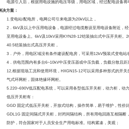
电源引入后，根据用电设施的电压等级，用电区域，经过配电设备将
解决方案：
1.变电站/配电所，电网公司引来电源为20kV以上，
2．6kV及以上中压用电设备，电源经过电缆敷设至用电设备附近，
至用电设备上。6kV及10kV采用KYN28-12铠装抽出式中压开关柜。2
40.5铠装抽出式高压开关柜，
3．户外，用电区域没有条件建设配电房，可采用12kV预装式变电站/配电站，
4．供电范围内有多台6~10kV中压变压器或中压负载，负载分散且距
12,根据现场工况和使用环境，HXGN15-12可以采用多种形式的开
气式环网柜，固体绝缘环网柜。
5.220~690V低压配电系统，可以采用各型低压开关柜，动力柜，动
低压开关柜有：
GGD 固定式低压开关柜，开放式结构，操作简单，易于维护，性价
GDL1G 固定间隔式开关柜，封闭间隔结构，所有用电回路互相隔
防护，符合国家对于人员安全生产用电标准。结构紧凑，美观；