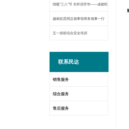
情暖“三八”节 关怀润芳华——成都民
达电力设备有限公司开展妇女节慰问
越南驻昆明总领事馆商务领事一行
活动
莅临民达参观考察
五一假前综合安全培训
联系民达
销售服务
综合服务
售后服务