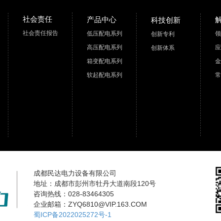
社会责任
产品中心
科技创新
社会责任报告
低压配电系列
领
创新专利
高压配电系列
应
创新体系
箱变配电系列
金
软起配电系列
常
成都民达电力设备有限公司
地址：成都市彭州市牡丹大道南段120号
咨询热线：028-83464305
企业邮箱：ZYQ6810@VIP.163.COM
蜀ICP备2022025272号-1