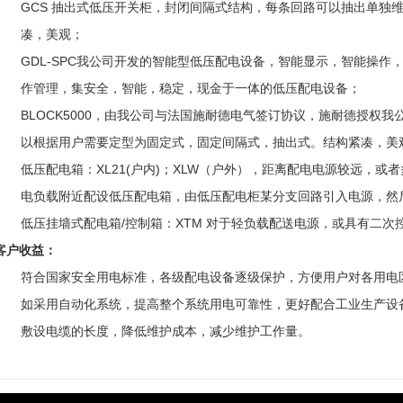
GCS 抽出式低压开关柜，封闭间隔式结构，每条回路可以抽出单独
凑，美观；
GDL-SPC我公司开发的智能型低压配电设备，智能显示，智能操作
作管理，集安全，智能，稳定，现金于一体的低压配电设备；
BLOCK5000，由我公司与法国施耐德电气签订协议，施耐德授权
以根据用户需要定型为固定式，固定间隔式，抽出式。结构紧凑，美
低压配电箱：XL21(户内)；XLW（户外），距离配电电源较远，
电负载附近配设低压配电箱，由低压配电柜某分支回路引入电源，然
低压挂墙式配电箱/控制箱：XTM 对于轻负载配送电源，或具有二
客户收益：
符合国家安全用电标准，各级配电设备逐级保护，方便用户对各用电
如采用自动化系统，提高整个系统用电可靠性，更好配合工业生产设
敷设电缆的长度，降低维护成本，减少维护工作量。