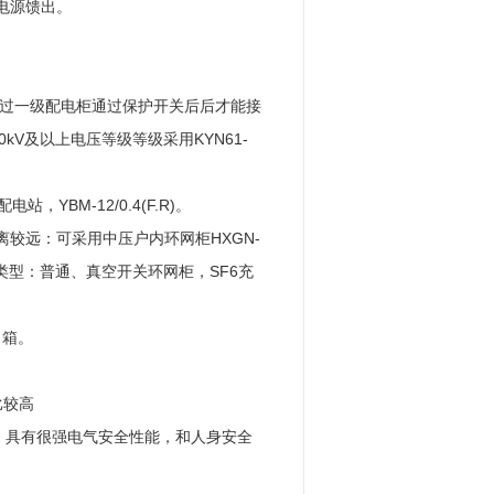
电源馈出。
经过一级配电柜通过保护开关后后才能接
0kV及以上电压等级等级采用KYN61-
YBM-12/0.4(F.R)。
离较远：可采用中压户内环网柜HXGN-
关类型：普通、真空开关环网柜，SF6充
力箱。
比较高
断，具有很强电气安全性能，和人身安全