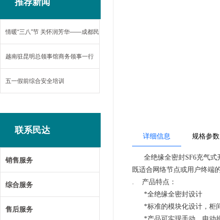
推荐新闻
情暖“三八”节 关怀润芳华——成都民
达电力设备有限公司开展妇女节慰问
越南驻昆明总领事馆商务领事一行
活动
莅临民达参观考察
五一假前综合安全培训
联系民达
详细信息
规格参数
全绝缘全密封
SF6充气
销售服务
既适合网络节点或用户终端
.
产品特点：
综合服务
*全绝缘全密封设计
*标准的模块化设计，柜
售后服务
*产品可实现手动、电动