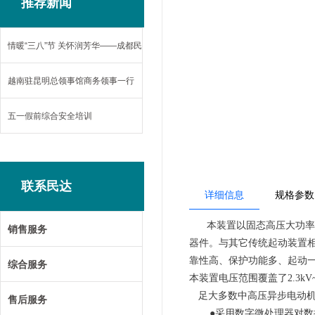
推荐新闻
情暖“三八”节 关怀润芳华——成都民
达电力设备有限公司开展妇女节慰问
越南驻昆明总领事馆商务领事一行
活动
莅临民达参观考察
五一假前综合安全培训
联系民达
详细信息
规格参数
本装置以固态高压大功
销售服务
器件。与其它传统起动装置
靠性高、保护功能多、起动
综合服务
本装置电压范围覆盖了
2.3
足大多数中高压异步电动
售后服务
●采用数字微处理器对数